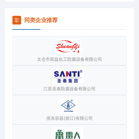
同类企业推荐
太仓市双益化工防腐设备有限公司
改性石墨聚丙烯列管式换热器，是我国近期发展起来的新
型热换设备，是北京化工学院的科研成果，由太仓市金陆
江苏圣泰防腐设备有限公司
环保防腐设备厂生产。它采用优越耐蚀性的石墨及聚丙烯
制成，具有：耐腐蚀性能好，耐温高、导热好、体轻、占
地面积小、无毒性、不结垢、安装维修方便、应用面广、
浙东容器(浙江)有限公司
价格低廉等优点。一九八0年化工部对此换热组织了技术鉴
定，邀请生产、科研、大专院校及有关领导机关等三十多