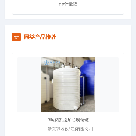
pp计量罐
同类产品推荐
3吨药剂投加防腐储罐
浙东容器(浙江)有限公司