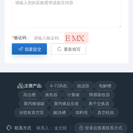
*
验证码：
我要提交
重新填写
主营产品:
4-72风机
抽滤器
电解槽
高位槽
换热器
计量罐
降膜吸收器
聚丙烯储罐
聚丙烯反应釜
离子交换器
水喷射真空泵
酸洗槽
填料塔
真空机组
联系方式
联系人：
金文联
|
登录后查看联系方式