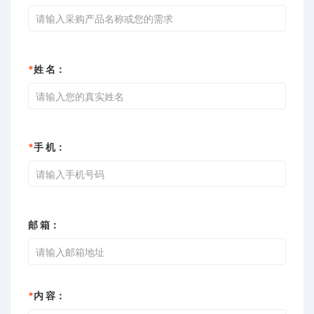
*
姓 名：
*
手 机：
邮 箱：
*
内 容：